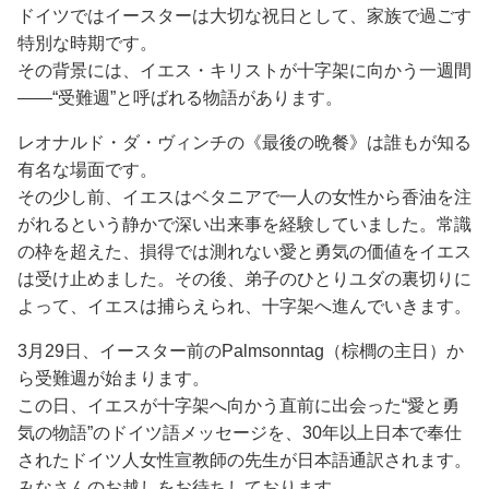
ドイツではイースターは大切な祝日として、家族で過ごす
特別な時期です。
その背景には、イエス・キリストが十字架に向かう一週間
――“受難週”と呼ばれる物語があります。
レオナルド・ダ・ヴィンチの《最後の晩餐》は誰もが知る
有名な場面です。
その少し前、イエスはベタニアで一人の女性から香油を注
がれるという静かで深い出来事を経験していました。常識
の枠を超えた、損得では測れない愛と勇気の価値をイエス
は受け止めました。その後、弟子のひとりユダの裏切りに
よって、イエスは捕らえられ、十字架へ進んでいきます。
3月29日、イースター前のPalmsonntag（棕櫚の主日）か
ら受難週が始まります。
この日、イエスが十字架へ向かう直前に出会った“愛と勇
気の物語”のドイツ語メッセージを、30年以上日本で奉仕
されたドイツ人女性宣教師の先生が日本語通訳されます。
みなさんのお越しをお待ちしております。