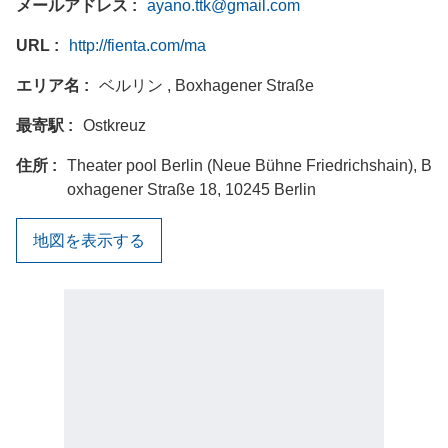
メールアドレス
ayano.ttk@gmail.com
URL
http://fienta.com/ma
エリア名
ベルリン , Boxhagener Straße
最寄駅
Ostkreuz
住所
Theater pool Berlin (Neue Bühne Friedrichshain), B
oxhagener Straße 18, 10245 Berlin
地図を表示する