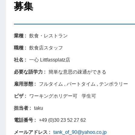
募集
業種
飲食・レストラン
職種
飲食店スタッフ
社名
一心 Littfassplatz店
必要な語学力
簡単な意思の疎通ができる
雇用形態
フルタイム , パートタイム , テンポラリー
ビザ
ワーキングホリデー可
学生可
担当者
taku
電話番号
+49 (0)30 23 52 27 62
メールアドレス
tank_of_90@yahoo.co.jp