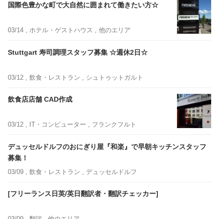
国際色豊かな町で大自然に囲まれて働きたい方☆
03/14 ,
ホテル・ゲストハウス
, 他のエリア
Stuttgart 寿司調理スタッフ募集 ☆週休2日☆
03/12 ,
飲食・レストラン
, シュトゥットガルト
飲食店店舗 CAD作成
03/12 ,
IT・コンピューター
, フランクフルト
デュッセルドルフのおにぎり屋『和楽』で早朝キッチンスタッフ
募集！
03/09 ,
飲食・レストラン
, デュッセルドルフ
[フリーランス日英/英日翻訳者・翻訳チェッカー]
03/09 ,
翻訳
, 他のエリア