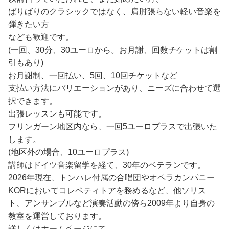
ばりばりのクラシックではなく、肩肘張らない軽い音楽を
弾きたい方
なども歓迎です。
(一回、30分、30ユーロから。お月謝、回数チケットは割
引もあり)
お月謝制、一回払い、5回、10回チケットなど
支払い方法にバリエーションがあり、ニーズに合わせて選
択できます。
出張レッスンも可能です。
フリンガーン地区内なら、一回5ユーロプラスで出張いた
します。
(地区外の場合、10ユーロプラス)
講師はドイツ音楽留学を経て、30年のベテランです。
2026年現在、トンハレ付属の合唱団やオペラカンパニー
KORにおいてコレペティトアを務めるなど、他ソリス
ト、アンサンブルなど演奏活動の傍ら2009年より自身の
教室を運営しております。
詳しくはホームページにて。