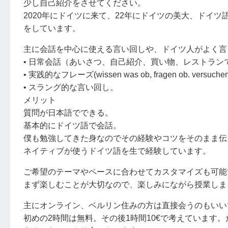
少し自己紹介をさせてください。
2020年にドイツに来て、22年にドイツの美大、ドイ
をしています。
主に会話を中心に使える言い回しや、ドイツ人がよく言
• 日常会話（あいさつ、自己紹介、買い物、レストラン
• 実践的なフレーズ(wissen was ob, fragen ob. versuch
• スラング的な言い回し。
メリット
質問が日本語でできる。
基本的にドイツ語で会話。
僕も勉強してきた身なのでその経験やコツをそのまま伝
ネイティブが使うドイツ語を生で経験しています。
ご希望のテーマやペースに合わせてカスタマイズも可能
まず楽しむことが大切なので、楽しみにながら授業しま
主にオンライン、ベルリン住みの方は直接会うのもいい
初めの2時間は無料。その後1時間10€で考えています