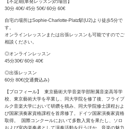
【不定期(単発レッスン)の場合】
30分 40€/ 45分 50€/ 60分 60€
自宅の場所はSophie-Charlotte-Platz駅(U2)より徒歩5分で
す。
オンラインレッスンまたは出張レッスンも可能ですのでご
相談ください。
◎オンラインレッスン
45分30€/ 60分 40€
◎出張レッスン
60分 80€(交通費込み)
【プロフィール】 東京藝術大学音楽学部附属音楽高等学
校、東京藝術大学を卒業し、同大学院を修了後、フライブ
ルク音楽大学において研鑽を積み、同大学院修士課程およ
び国家演奏家資格課程を首席修了。ドイツ国家演奏家資格
取得。 国際コンクールにおいて多数入賞を果たし、ソロ
および室内楽奏者として演奏活動を行うほか、音楽の魅力