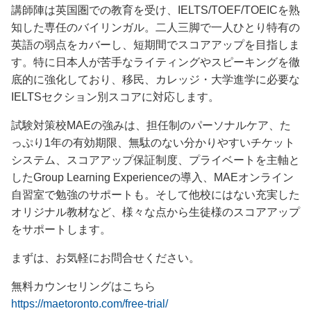
講師陣は英国圏での教育を受け、IELTS/TOEF/TOEICを熟
知した専任のバイリンガル。二人三脚で一人ひとり特有の
英語の弱点をカバーし、短期間でスコアアップを目指しま
す。特に日本人が苦手なライティングやスピーキングを徹
底的に強化しており、移民、カレッジ・大学進学に必要な
IELTSセクション別スコアに対応します。
試験対策校MAEの強みは、担任制のパーソナルケア、た
っぷり1年の有効期限、無駄のない分かりやすいチケット
システム、スコアアップ保証制度、プライベートを主軸と
したGroup Learning Experienceの導入、MAEオンライン
自習室で勉強のサポートも。そして他校にはない充実した
オリジナル教材など、様々な点から生徒様のスコアアップ
をサポートします。
まずは、お気軽にお問合せください。
無料カウンセリングはこちら
https://maetoronto.com/free-trial/