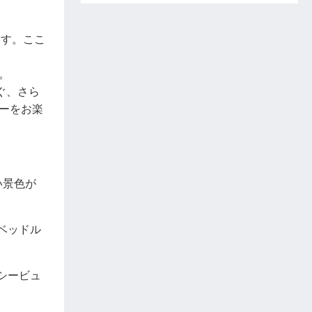
ます。ここ
。
ぐ、さら
ーをお楽
い景色が
ベッドル
シービュ