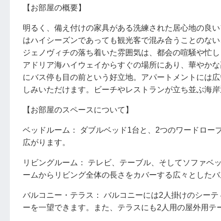
【お部屋の概要】
明るく、備え付けの家具がある洗練された居心地の良いアパ
はハイシーズンであっても観光客で混み合うことのない
ジェノヴィチの落ち着いた雰囲気は、都会の喧騒や忙し
アドリア海ハイウェイからすぐの場所にあり、華やかな高級
にバス停も目の前という好立地。アパートメントには広
しみいただけます。ビーチやレストランが立ち並ぶ海岸
【お部屋のスペースについて】
ベッドルーム： ダブルベッド1台と、2つのワードロ
広がります。
リビングルーム： テレビ、テーブル、そしてソファベ
ームからリビング全体の長さをカバーする広々としたバ
バルコニー・テラス： バルコニーには2人掛けのシー
ーを一望できます。また、テラスにも2人用の屋外用テ