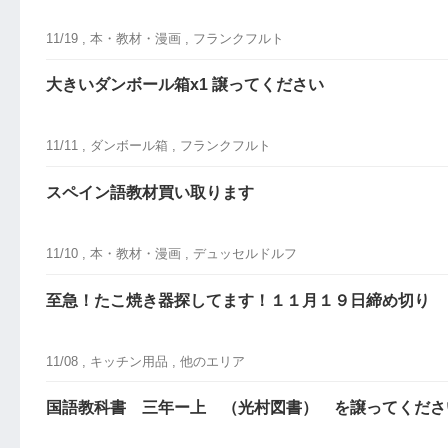
11/19 ,
本・教材・漫画
, フランクフルト
大きいダンボール箱x1 譲ってください
11/11 ,
ダンボール箱
, フランクフルト
スペイン語教材買い取ります
11/10 ,
本・教材・漫画
, デュッセルドルフ
至急！たこ焼き器探してます！１１月１９日締め切り
11/08 ,
キッチン用品
, 他のエリア
国語教科書 三年ー上 （光村図書） を譲ってくださ