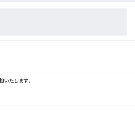
担いたします。