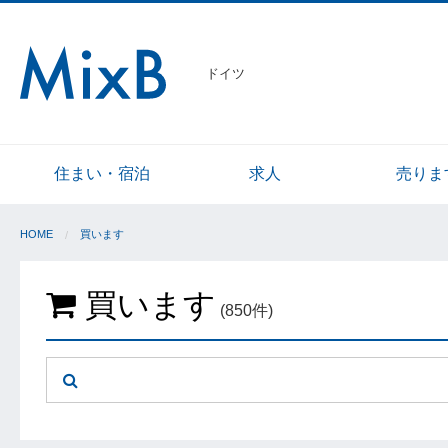
ドイツ
住まい・宿泊
求人
売りま
HOME
買います
買います
(850件)