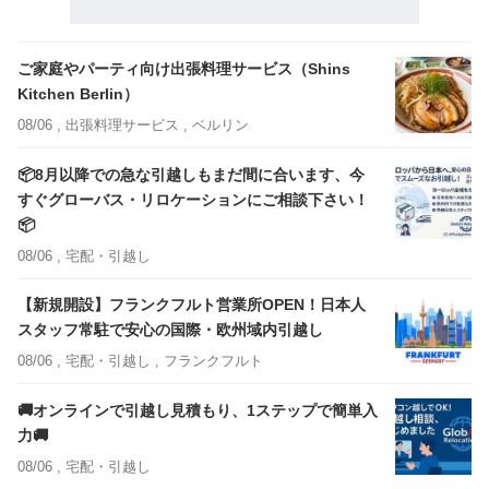
ご家庭やパーティ向け出張料理サービス（Shins
Kitchen Berlin）
08/06 ,
出張料理サービス
, ベルリン
📦8月以降での急な引越しもまだ間に合います、今
すぐグローバス・リロケーションにご相談下さい！
📦
08/06 ,
宅配・引越し
【新規開設】フランクフルト営業所OPEN！日本人
スタッフ常駐で安心の国際・欧州域内引越し
08/06 ,
宅配・引越し
, フランクフルト
🚚オンラインで引越し見積もり、1ステップで簡単入
力🚚
08/06 ,
宅配・引越し