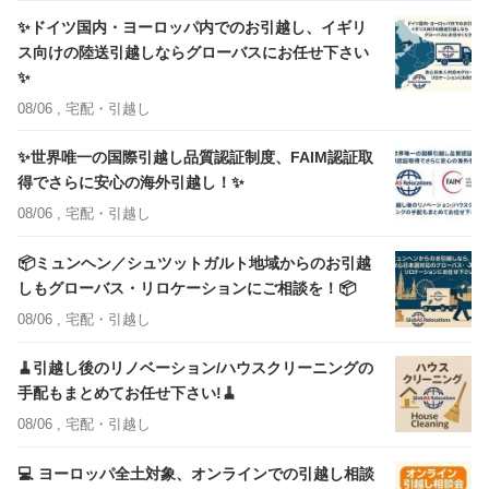
✨ドイツ国内・ヨーロッパ内でのお引越し、イギリ
ス向けの陸送引越しならグローバスにお任せ下さい
✨
08/06 ,
宅配・引越し
✨世界唯一の国際引越し品質認証制度、FAIM認証取
得でさらに安心の海外引越し！✨
08/06 ,
宅配・引越し
📦ミュンヘン／シュツットガルト地域からのお引越
しもグローバス・リロケーションにご相談を！📦
08/06 ,
宅配・引越し
🧹引越し後のリノベーション/ハウスクリーニングの
手配もまとめてお任せ下さい!🧹
08/06 ,
宅配・引越し
💻 ヨーロッパ全土対象、オンラインでの引越し相談