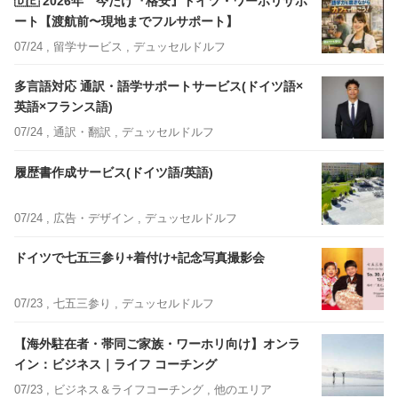
🇩🇪 2026年 今だけ『格安』ドイツ・ワーホリサポ
ート【渡航前〜現地までフルサポート】
07/24 ,
留学サービス
, デュッセルドルフ
多言語対応 通訳・語学サポートサービス(ドイツ語×
英語×フランス語)
07/24 ,
通訳・翻訳
, デュッセルドルフ
履歴書作成サービス(ドイツ語/英語)
07/24 ,
広告・デザイン
, デュッセルドルフ
ドイツで七五三参り+着付け+記念写真撮影会
07/23 ,
七五三参り
, デュッセルドルフ
【海外駐在者・帯同ご家族・ワーホリ向け】オンラ
イン：ビジネス｜ライフ コーチング
07/23 ,
ビジネス＆ライフコーチング
, 他のエリア