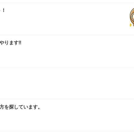
ト！
ります‼️
方を探しています。