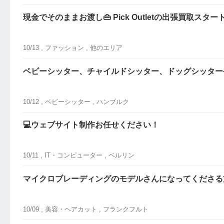
現金でそのままお渡し👜 Pick Outletの出張買取スター
10/13 ,
ファッション
, 他のエリア
ベビーシッター、チャイルドシッター、ドッグシッターや
10/12 ,
ベビーシッター
, ハンブルク
💻ウェブサイト制作お任せください！
10/11 ,
IT・コンピューター
, ベルリン
マイクロブレーディングのモデルさんになってくださる
10/09 ,
美容・ヘアカット
, フランクフルト