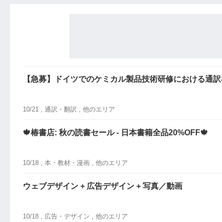
【急募】ドイツでのケミカル製品技術研修における通訳
10/21 ,
通訳・翻訳
, 他のエリア
🍁椿書店: 秋の読書セール - 日本書籍全品20%OFF🍁
10/18 ,
本・教材・漫画
, 他のエリア
ウェブデザイン + 広告デザイン + 写真／動画
10/18 ,
広告・デザイン
, 他のエリア